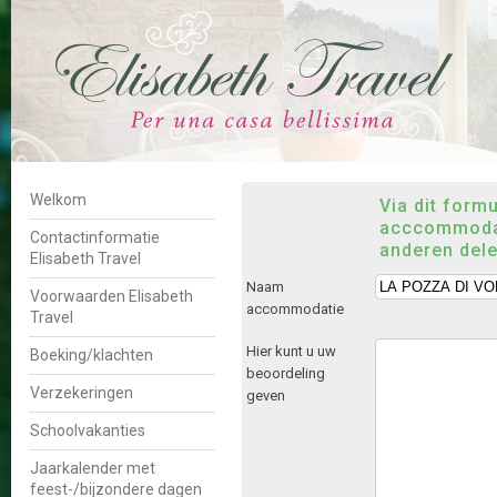
Welkom
Via dit form
acccommodat
Contactinformatie
anderen del
Elisabeth Travel
Naam
Voorwaarden Elisabeth
accommodatie
Travel
Hier kunt u uw
Boeking/klachten
beoordeling
Verzekeringen
geven
Schoolvakanties
Jaarkalender met
feest-/bijzondere dagen