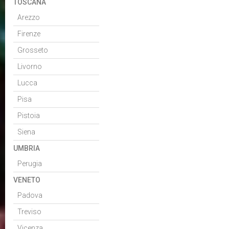
TOSCANA
Arezzo
Firenze
Grosseto
Livorno
Lucca
Pisa
Pistoia
Siena
UMBRIA
Perugia
VENETO
Padova
Treviso
Vicenza