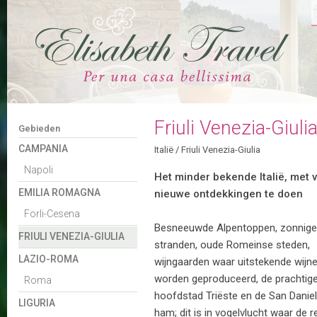
Friuli Venezia-Giuli
Gebieden
CAMPANIA
Italië
/
Friuli Venezia-Giulia
Napoli
Het minder bekende Italië, met 
EMILIA ROMAGNA
nieuwe ontdekkingen te doen
Forli-Cesena
Besneeuwde Alpentoppen, zonnige
FRIULI VENEZIA-GIULIA
stranden, oude Romeinse steden,
LAZIO-ROMA
wijngaarden waar uitstekende wijn
worden geproduceerd, de prachtig
Roma
hoofdstad Triëste en de San Danie
LIGURIA
ham; dit is in vogelvlucht waar de r