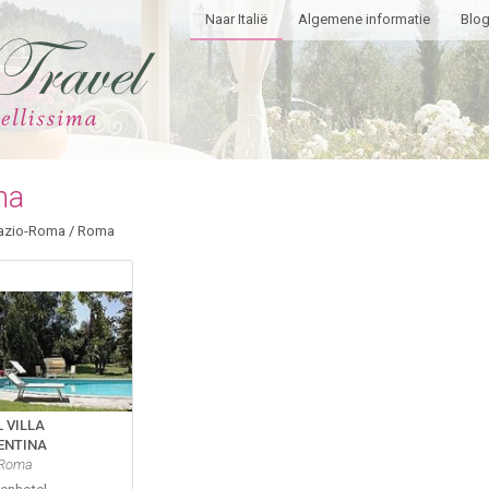
Naar Italië
Algemene informatie
Blo
ma
azio-Roma
/
Roma
 VILLA
ENTINA
 Roma