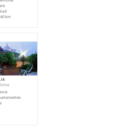
renhotel
ers
bad
40 km
LIA
 Roma
ence
partementen
e