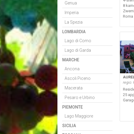
4-ster
Genua
8 kam
Zwem
Imperia
Roma 
La Spezia
LOMBARDIA
Lago di Como
Lago di Garda
MARCHE
Ancona
AURE
Ascoli Piceno
regio:
Macerata
Resid
25 ap
Pesaro e Urbino
Garag
PIEMONTE
Lago Maggiore
SICILIA