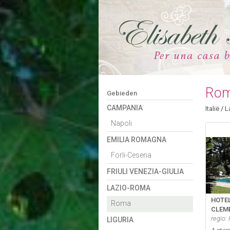
Ro
Gebieden
CAMPANIA
Italië
/
L
Napoli
EMILIA ROMAGNA
 ons op Facebook
Forli-Cesena
FRIULI VENEZIA-GIULIA
LAZIO-ROMA
HOTEL
Roma
CLEM
regio:
LIGURIA