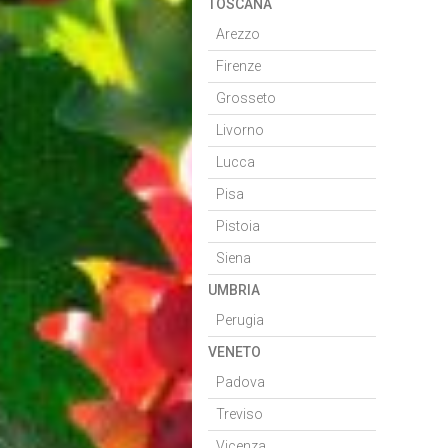
TOSCANA
Arezzo
Firenze
Grosseto
Livorno
Lucca
Pisa
Pistoia
Siena
UMBRIA
Perugia
VENETO
Padova
Treviso
Vicenza