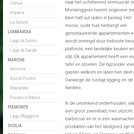
naar het schitterend ommuurde s
Genua
Monteriggioni neemt ongeveer e
Imperia
klein half uur rijden in beslag. Het
La Spezia
mooie, oude huis herbergt vier
LOMBARDIA
gerestaureerde appartementen e
Lago di Como
wordt omringd door beboste heuv
plafonds, een landelijke keuken 
Lago di Garda
stijl. Elk appartement heeft een e
MARCHE
tafel en stoelen. De bijzonder vri
Ancona
gasten welkom en laten hen deel 
Ascoli Piceno
Vanwege de rustige ligging en d
families.
Macerata
Pesaro e Urbino
In de uitstekend onderhouden, vl
PIEMONTE
een groot zwembad, met uitzicht.
Lago Maggiore
barbecue en er is een wasmachin
SICILIA
produkten van het landgoed zijn te 