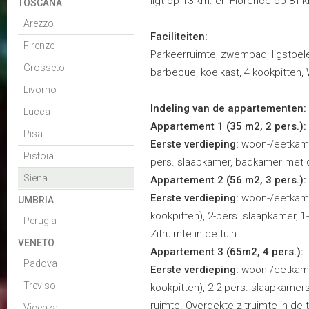
ligt op 13 km. en Florence op 81 k
TOSCANA
Arezzo
Faciliteiten:
Firenze
Parkeerruimte, zwembad, ligstoele
Grosseto
barbecue, koelkast, 4 kookpitten, 
Livorno
Indeling van de appartementen:
Lucca
Appartement 1 (35 m2, 2 pers.):
Pisa
Eerste verdieping:
woon-/eetkamer
Pistoia
pers. slaapkamer, badkamer met d
Siena
Appartement 2 (56 m2, 3 pers.):
Eerste verdieping:
woon-/eetkame
UMBRIA
kookpitten), 2-pers. slaapkamer,
Perugia
Zitruimte in de tuin.
VENETO
Appartement 3 (65m2, 4 pers.):
Padova
Eerste verdieping:
woon-/eetkame
Treviso
kookpitten), 2 2-pers. slaapkame
ruimte. Overdekte zitruimte in de t
Vicenza