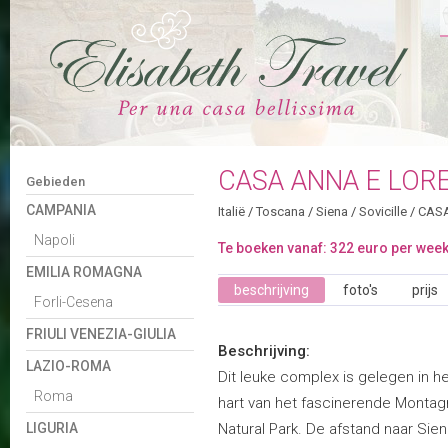
CASA ANNA E LOR
Gebieden
CAMPANIA
Italië
/
Toscana
/
Siena
/
Sovicille
/
CAS
Napoli
Te boeken vanaf: 322 euro per wee
EMILIA ROMAGNA
beschrijving
foto's
prijs
Forli-Cesena
FRIULI VENEZIA-GIULIA
Beschrijving:
LAZIO-ROMA
Dit leuke complex is gelegen in h
Roma
hart van het fascinerende Montag
LIGURIA
Natural Park. De afstand naar Sie