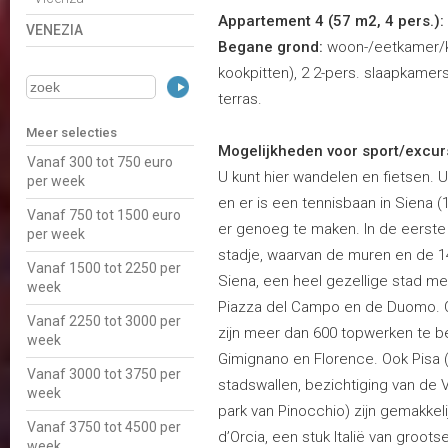
Appartement 4 (57 m2, 4 pers.):
VENEZIA
Begane grond:
woon-/eetkamer/ke
kookpitten), 2 2-pers. slaapkame
terras.
Meer selecties
Mogelijkheden voor sport/excur
Vanaf 300 tot 750 euro
U kunt hier wandelen en fietsen. U
per week
en er is een tennisbaan in Siena (
Vanaf 750 tot 1500 euro
er genoeg te maken. In de eerste
per week
stadje, waarvan de muren en de 14 t
Vanaf 1500 tot 2250 per
Siena, een heel gezellige stad m
week
Piazza del Campo en de Duomo. 
Vanaf 2250 tot 3000 per
zijn meer dan 600 topwerken te b
week
Gimignano en Florence. Ook Pisa (
Vanaf 3000 tot 3750 per
stadswallen, bezichtiging van de V
week
park van Pinocchio) zijn gemakkeli
Vanaf 3750 tot 4500 per
d’Orcia, een stuk Italië van groo
week