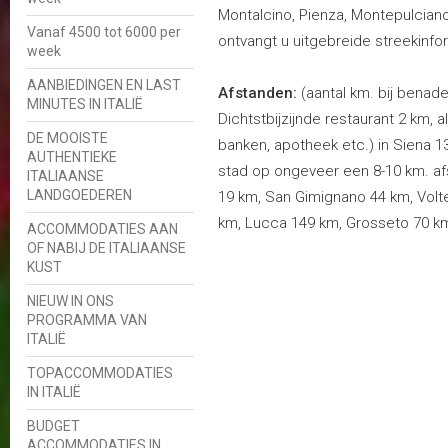
Montalcino, Pienza, Montepulciano
Vanaf 4500 tot 6000 per
ontvangt u uitgebreide streekinfo
week
AANBIEDINGEN EN LAST
Afstanden:
(aantal km. bij benade
MINUTES IN ITALIË
Dichtstbijzijnde restaurant 2 km, 
DE MOOISTE
banken, apotheek etc.) in Siena 
AUTHENTIEKE
stad op ongeveer een 8-10 km. a
ITALIAANSE
LANDGOEDEREN
19 km, San Gimignano 44 km, Volte
km, Lucca 149 km, Grosseto 70 km
ACCOMMODATIES AAN
OF NABIJ DE ITALIAANSE
KUST
NIEUW IN ONS
PROGRAMMA VAN
ITALIË
TOPACCOMMODATIES
IN ITALIË
BUDGET
ACCOMMODATIES IN